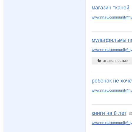
Детская одежда!
Ильян
магазин тканей
www.nn.ru/community/my_
Лия2606
Мария Ма
мультфильмы п
www.nn.ru/community
Текстильная лавочка
Време
Читать полностью
ребенок не хоче
www.nn.ru/community/m
книги на 8 лет
0
www.nn.ru/community/my_