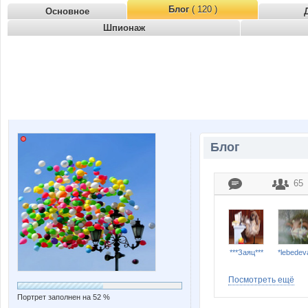
Блог
( 120 )
Основное
Шпионаж
Блог
65
***Заяц***
*lebedev
Посмотреть ещё
Портрет заполнен на 52 %