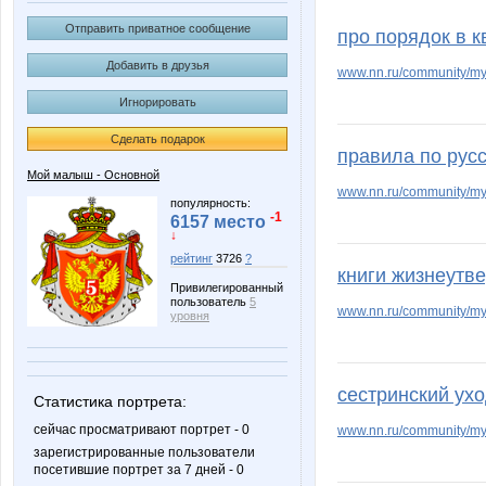
MamaNT
Mashyl
Отправить приватное сообщение
про порядок в к
Добавить в друзья
www.nn.ru/community
Игнорировать
Shark1
SoL
Сделать подарок
правила по русс
Мой малыш - Основной
www.nn.ru/community/my_
anniiss
azaliya
популярность:
-1
6157 место
↓
рейтинг
3726
?
книги жизнеутв
Привилегированный
kattya
kotmatr
пользователь
5
www.nn.ru/community/my
уровня
сестринский ух
крем
на
Статистика портрета:
сейчас просматривают портрет - 0
www.nn.ru/community/my_
зарегистрированные пользователи
посетившие портрет за 7 дней - 0